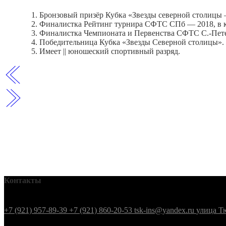
Бронзовый призёр Кубка «Звезды северной столицы —
Финалистка Рейтинг турнира СФТС СПб — 2018, в ка
Финалистка Чемпионата и Первенства СФТС С.-Петер
Победительница Кубка «Звезды Северной столицы».
Имеет || юношеский спортивный разряд.
Контакты
+7 (921) 957-89-39
+7 (921) 860-20-53
tsk-ins@yandex.ru
улица Т