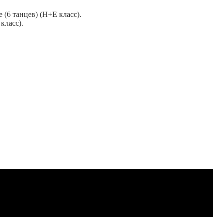
(6 танцев) (Н+E класс).
класс).