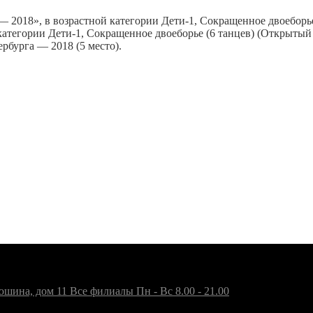
 2018», в возрастной категории Дети-1, Сокращенное двоеборье 
тегории Дети-1, Сокращенное двоеборье (6 танцев) (Открытый 
бурга — 2018 (5 место).
юшина, дом 11
Все филиалы
Пн - Вс 8.00 - 21.00