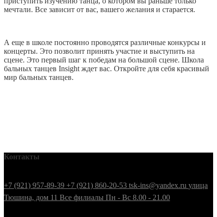
приступить изучению танца, о котором вы раньше только
мечтали. Все зависит от вас, вашего желания и старается.
А еще в школе постоянно проводятся различные конкурсы и
концерты. Это позволит принять участие и выступить на
сцене. Это первый шаг к победам на большой сцене. Школа
бальных танцев Insight ждет вас. Откройте для себя красивый
мир бальных танцев.
Контакты
+7 (921) 957-89-39
+7 (921) 860-20-53
tsk-ins@yandex.ru
улица
Тюшина, дом 11
Все филиалы
Пн - Вс 8.00 - 21.00