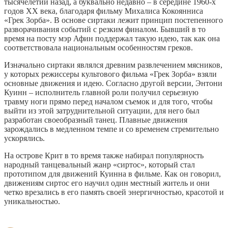
тысячелетий назад, а буквально недавно – в середине 1960-х
годов XX века, благодаря фильму Михалиса Кокоянниса
«Грек Зорба». В основе сиртаки лежит принцип постепенного
разворачивания событий с резким финалом. Бывший в то
время на посту мэр Афин поддержал такую идею, так как она
соответствовала национальным особенностям греков.
Изначально сиртаки являлся древним развлечением мясников,
у которых режиссеры культового фильма «Грек Зорба» взяли
основные движения и идею. Согласно другой версии, Энтони
Куинн – исполнитель главной роли получил серьезную
травму ноги прямо перед началом съемок и для того, чтобы
выйти из этой затруднительной ситуации, для него был
разработан своеобразный танец. Плавные движения
зарождались в медленном темпе и со временем стремительно
ускорялись.
На острове Крит в то время также набирал популярность
народный танцевальный жанр «сиртос», который стал
прототипом для движений Куинна в фильме. Как он говорил,
движениям сиртос его научил один местный житель и они
четко врезались в его память своей энергичностью, красотой и
уникальностью.