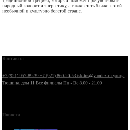
традиционной Грецией, который поможет прочувствовать
народный колорит и энергетику, а также стать ближе к этой
необычной и культурно богатой стране.
Контакты
+7 (921) 957-89-39
+7 (921) 860-20-53
tsk-ins@yandex.ru
улица
Тюшина, дом 11
Все филиалы
Пн - Вс 8.00 - 21.00
Новости