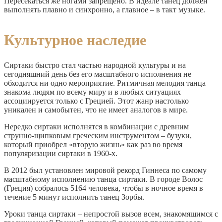
Пересекаться же ногами запрещено. В идеале танец должен
выполнять плавно и синхронно, а главное – в такт музыке.
Культурное наследие
Сиртаки быстро стал частью народной культуры и на
сегодняшний день без его масштабного исполнения не
обходится ни одно мероприятие. Ритмичная мелодия танца
знакома людям по всему миру и в любых ситуациях
ассоциируется только с Грецией. Этот жанр настолько
уникален и самобытен, что не имеет аналогов в мире.
Нередко сиртаки исполнятся в комбинации с древним
струнно-щипковым греческим инструментом – бузуки,
который приобрел «вторую жизнь» как раз во время
популяризации сиртаки в 1960-х.
В 2012 был установлен мировой рекорд Гиннеса по самому
масштабному исполнению танца сиртаки. В городе Волос
(Греция) собралось 5164 человека, чтобы в ночное время в
течение 5 минут исполнить танец Зорбы.
Уроки танца сиртаки – непростой вызов всем, знакомящимся с